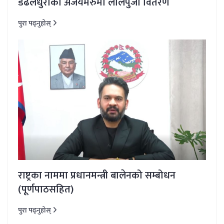
डढेलधुराको अजयमेरुमा लालपुर्जा वितरण
पुरा पढ्नुहोस्
राष्ट्रका नाममा प्रधानमन्त्री बालेनको सम्बोधन
(पूर्णपाठसहित)
पुरा पढ्नुहोस्