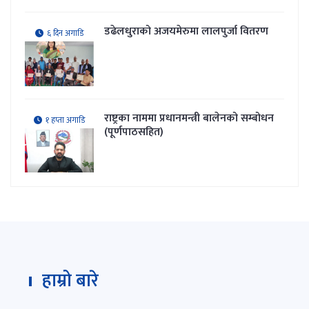
डढेलधुराको अजयमेरुमा लालपुर्जा वितरण
६ दिन अगाडि
राष्ट्रका नाममा प्रधानमन्त्री बालेनको सम्बोधन
१ हप्ता अगाडि
(पूर्णपाठसहित)
हाम्रो बारे