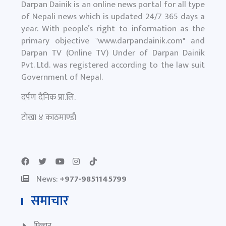
Darpan Dainik is an online news portal for all type
of Nepali news which is updated 24/7 365 days a
year. With people’s right to information as the
primary objective "
www.darpandainik.com
" and
Darpan TV (Online TV) Under of Darpan Dainik
Pvt. Ltd. was registered according to the law suit
Government of Nepal.
दर्पण दैनिक प्रा.लि.
टाेखा ४ काठमाण्डाै
News:
+977-9851145799
समाचार
फिचर