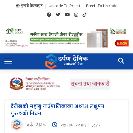
पुरानो वेबसाइट
Unicode To Preeti
Preeti To Unicode
दैलेखकाे महाबु गाउँपालिकाका अध्यक्ष लक्षुमन
गुरुङकाे निधन
दर्पण दैनिक
२७ माघ २०७९,१३:४९