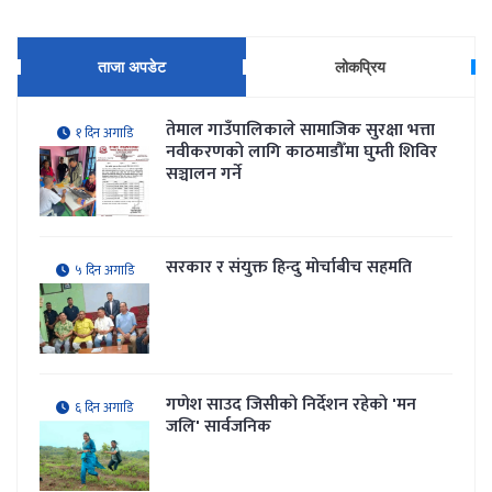
ताजा अपडेट
लोकप्रिय
तेमाल गाउँपालिकाले सामाजिक सुरक्षा भत्ता
१ दिन अगाडि
नवीकरणकाे लागि काठमाडौँमा घुम्ती शिविर
सञ्चालन गर्ने
सरकार र संयुक्त हिन्दु मोर्चाबीच सहमति
५ दिन अगाडि
गणेश साउद जिसीको निर्देशन रहेकाे 'मन
६ दिन अगाडि
जलि' सार्वजनिक