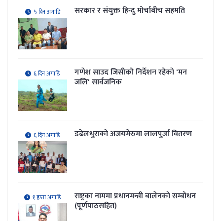
सरकार र संयुक्त हिन्दु मोर्चाबीच सहमति
५ दिन अगाडि
गणेश साउद जिसीको निर्देशन रहेकाे 'मन
६ दिन अगाडि
जलि' सार्वजनिक
डढेलधुराको अजयमेरुमा लालपुर्जा वितरण
६ दिन अगाडि
राष्ट्रका नाममा प्रधानमन्त्री बालेनको सम्बोधन
१ हप्ता अगाडि
(पूर्णपाठसहित)