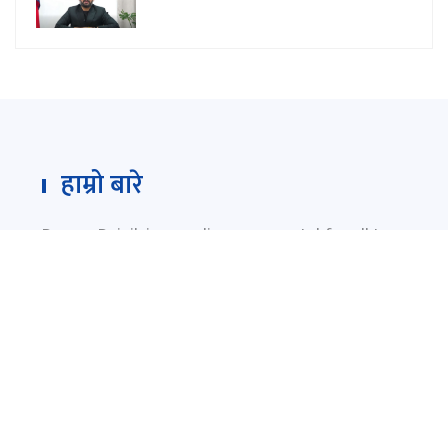
हाम्रो बारे
Darpan Dainik is an online news portal for all type
of Nepali news which is updated 24/7 365 days a
year. With people’s right to information as the
primary objective "
www.darpandainik.com
" and
Darpan TV (Online TV) Under of Darpan Dainik
Pvt. Ltd. was registered according to the law suit
Government of Nepal.
दर्पण दैनिक प्रा.लि.