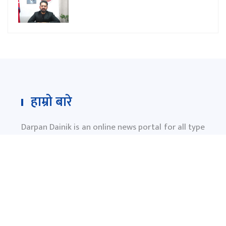
हाम्रो बारे
Darpan Dainik is an online news portal for all type
of Nepali news which is updated 24/7 365 days a
year. With people’s right to information as the
primary objective "
www.darpandainik.com
" and
Darpan TV (Online TV) Under of Darpan Dainik
Pvt. Ltd. was registered according to the law suit
Government of Nepal.
दर्पण दैनिक प्रा.लि.