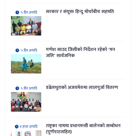
सरकार र संयुक्त हिन्दु मोर्चाबीच सहमति
५ दिन अगाडि
गणेश साउद जिसीको निर्देशन रहेकाे 'मन
५ दिन अगाडि
जलि' सार्वजनिक
डढेलधुराको अजयमेरुमा लालपुर्जा वितरण
५ दिन अगाडि
राष्ट्रका नाममा प्रधानमन्त्री बालेनको सम्बोधन
१ हप्ता अगाडि
(पूर्णपाठसहित)