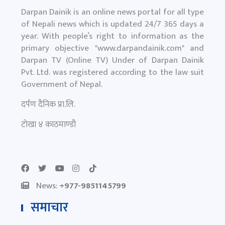
Darpan Dainik is an online news portal for all type
of Nepali news which is updated 24/7 365 days a
year. With people’s right to information as the
primary objective "
www.darpandainik.com
" and
Darpan TV (Online TV) Under of Darpan Dainik
Pvt. Ltd. was registered according to the law suit
Government of Nepal.
दर्पण दैनिक प्रा.लि.
टाेखा ४ काठमाण्डाै
News:
+977-9851145799
समाचार