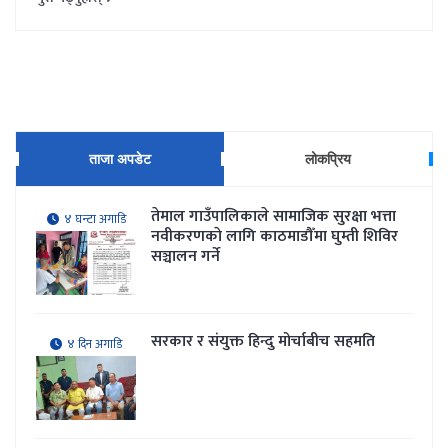
ताजा अपडेट
लोकप्रिय
तेमाल गाउँपालिकाले सामाजिक सुरक्षा भत्ता
४ घन्टा अगाडि
नवीकरणकाे लागि काठमाडौँमा घुम्ती शिविर
सञ्चालन गर्ने
सरकार र संयुक्त हिन्दु मोर्चाबीच सहमति
४ दिन अगाडि