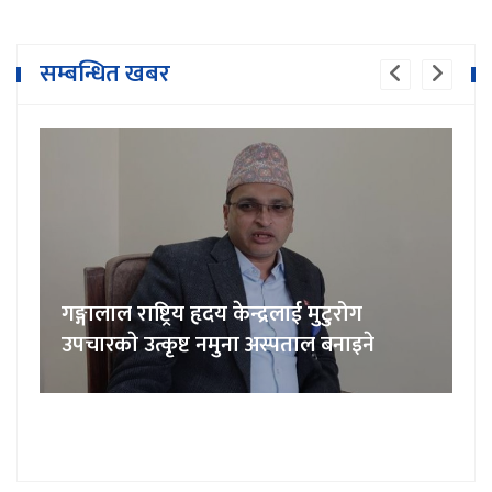
सम्बन्धित खबर
गङ्गालाल राष्ट्रिय हृदय केन्द्रलाई मुटुरोग
उपचारकाे उत्कृष्ट नमुना अस्पताल बनाइने