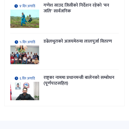
गणेश साउद जिसीको निर्देशन रहेकाे 'मन
४ दिन अगाडि
जलि' सार्वजनिक
डढेलधुराको अजयमेरुमा लालपुर्जा वितरण
५ दिन अगाडि
राष्ट्रका नाममा प्रधानमन्त्री बालेनको सम्बोधन
६ दिन अगाडि
(पूर्णपाठसहित)