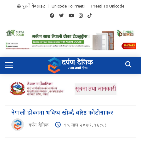
पुरानो वेबसाइट
Unicode To Preeti
Preeti To Unicode
नेपाली ढोकामा भविष्य खोज्दै बरिष्ठ फोटोग्राफर
दर्पण दैनिक
१५ माघ २०७९,१६:५८