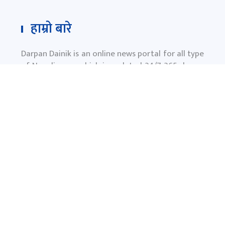
हाम्रो बारे
Darpan Dainik is an online news portal for all type
of Nepali news which is updated 24/7 365 days a
year. With people’s right to information as the
primary objective "
www.darpandainik.com
" and
Darpan TV (Online TV) Under of Darpan Dainik
Pvt. Ltd. was registered according to the law suit
Government of Nepal.
दर्पण दैनिक प्रा.लि.
टाेखा ४ काठमाण्डाै