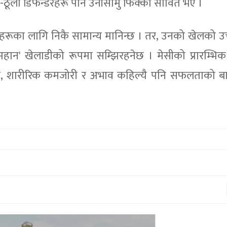
ठूला डिफेन्डरहरू पनि उनीसामु फिक्का सावित भए ।
रूका लागि निकै सामान्य मानिन्छ । तर, उनको खेलको 
हान' खेलाडीको रूपमा सम्झिरहनेछ । मेसीको प्रारम्भि
भने, शारीरिक कमजोरी र अभाव कहिल्यै पनि सफलताको ब