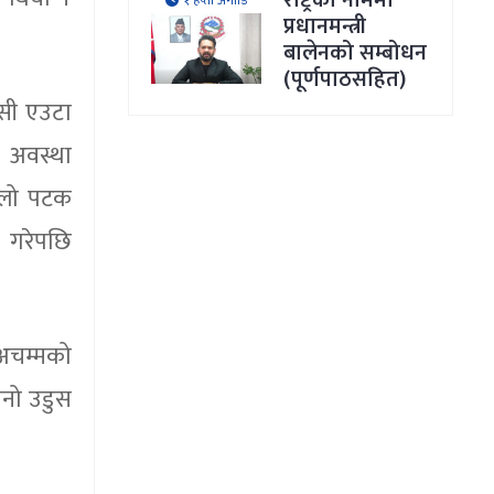
राष्ट्रका नाममा
१ हप्ता अगाडि
प्रधानमन्त्री
।
बालेनको सम्बोधन
(पूर्णपाठसहित)
ेसी एउटा
क अवस्था
हिलो पटक
 गरेपछि
 अचम्मको
ानो उडुस