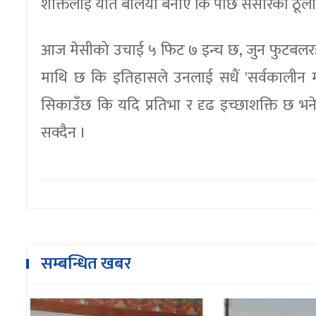
शक्तिलाई यति बलियो बनाए कि पछि संसारका ठूला-
आज मेसीको उचाई ५ फिट ७ इन्च छ, जुन फुटबलरह
माथि छ कि इतिहासले उनलाई सधैं 'सर्वकालीन म
सिकाउँछ कि यदि प्रतिभा र दृढ इच्छाशक्ति छ 
सक्दैन ।
सम्बन्धित खबर