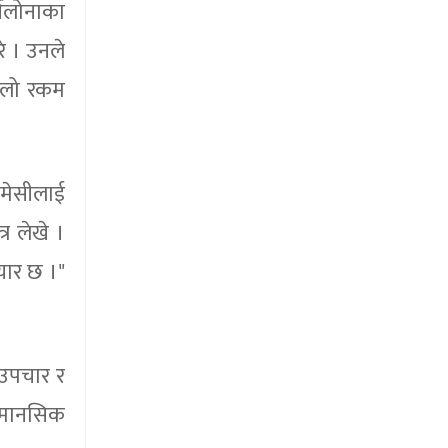
िलोनाका
े । उनले
ठूलो रकम
 मेसीलाई
र लेखे ।
यार छ ।"
 उपचार र
र मानसिक