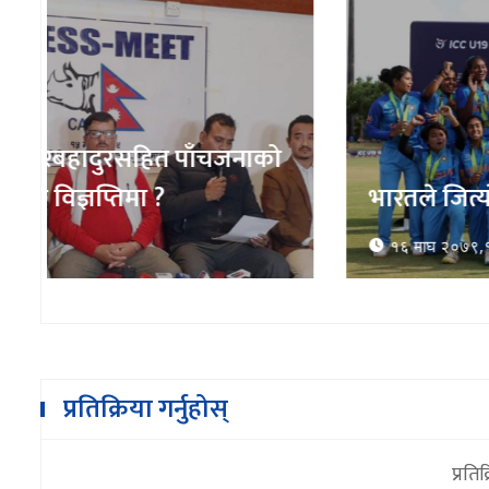
भारतले जित्याे यू–१९ महिला विश्वकप उपाध
१६ माघ २०७९,१३:१७
प्रतिक्रिया गर्नुहोस्
प्रतिक