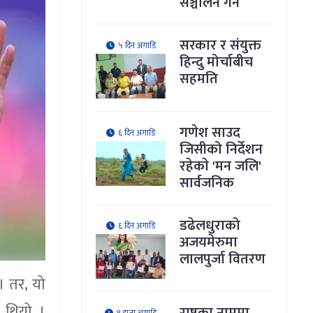
सञ्चालन गर्ने
सरकार र संयुक्त
५ दिन अगाडि
हिन्दु मोर्चाबीच
सहमति
गणेश साउद
६ दिन अगाडि
जिसीको निर्देशन
रहेकाे 'मन जलि'
सार्वजनिक
डढेलधुराको
६ दिन अगाडि
अजयमेरुमा
लालपुर्जा वितरण
। तर, यो
 थियो ।