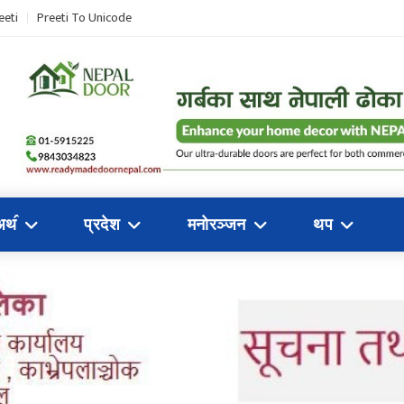
eeti
Preeti To Unicode
अथ॔
प्रदेश
मनोरञ्जन
थप