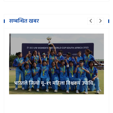
सम्बन्धित खबर
भारतले जित्याे यू–१९ महिला विश्वकप उपाधि