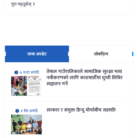
पुरा पढ्नुहोस्
ताजा अपडेट
लोकप्रिय
तेमाल गाउँपालिकाले सामाजिक सुरक्षा भत्ता
७ घन्टा अगाडि
नवीकरणकाे लागि काठमाडौँमा घुम्ती शिविर
सञ्चालन गर्ने
सरकार र संयुक्त हिन्दु मोर्चाबीच सहमति
४ दिन अगाडि