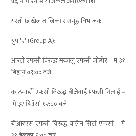
प्रदान गरिने आयोजकले जनाएको छ।
यस्तो छ खेल तालिका र समूह विभाजन:
ग्रुप 'ए' (Group A):
आरटी एफसी विरुद्ध मकालु एफसी जोहोर – मे ३१
बिहान ०९:०० बजे
काठमाडौँ एफसी विरुद्ध बीजेवाई एफसी निलाई –
मे ३१ दिउँसो १२:०० बजे
बीआरएस एफसी विरुद्ध बालेन सिटी एफसी – मे
३१ बेलुका ६:०० बजे