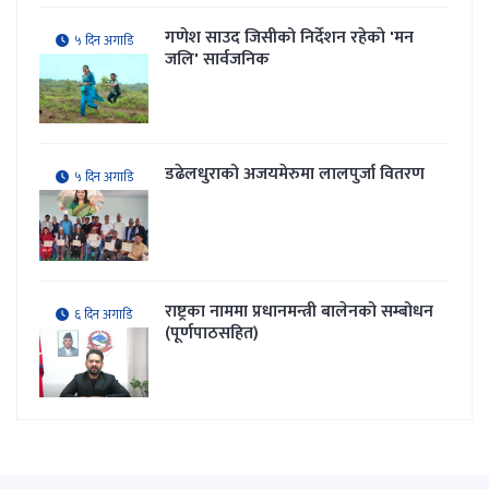
गणेश साउद जिसीको निर्देशन रहेकाे 'मन
५ दिन अगाडि
जलि' सार्वजनिक
डढेलधुराको अजयमेरुमा लालपुर्जा वितरण
५ दिन अगाडि
राष्ट्रका नाममा प्रधानमन्त्री बालेनको सम्बोधन
६ दिन अगाडि
(पूर्णपाठसहित)